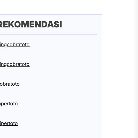
REKOMENDASI
ingcobratoto
ingcobratoto
obratoto
ipertoto
ipertoto