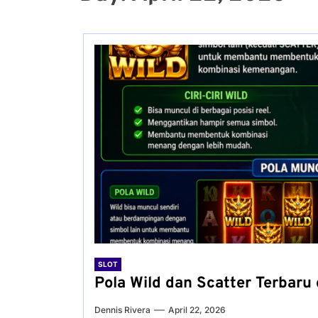
SLOT
Pola Wild dan Scatter Terba
Dennis Rivera
April 22, 2026