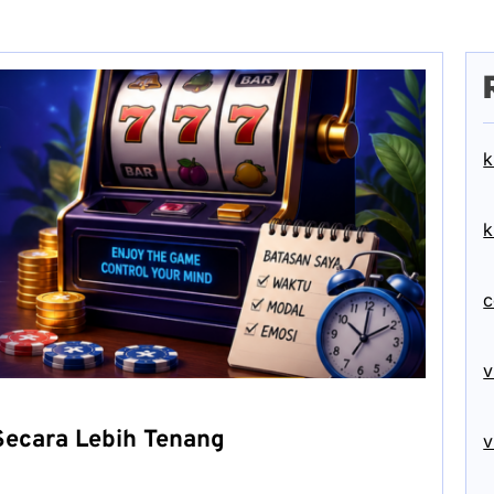
k
k
c
v
Secara Lebih Tenang
v