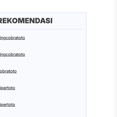
REKOMENDASI
ingcobratoto
ingcobratoto
obratoto
ipertoto
ipertoto