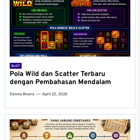
SLOT
Pola Wild dan Scatter Terbaru
dengan Pembahasan Mendalam
Dennis Rivera
April 22, 2026