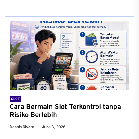
SLOT
Cara Bermain Slot Terkontrol tanpa
Risiko Berlebih
Dennis Rivera
June 8, 2026