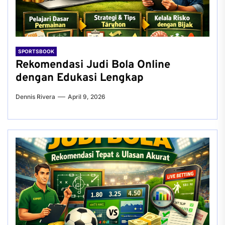
SPORTSBOOK
Rekomendasi Judi Bola Online
dengan Edukasi Lengkap
Dennis Rivera
April 9, 2026