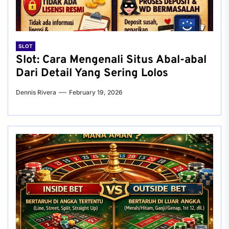
SLOT
Slot: Cara Mengenali Situs Abal-abal
Dari Detail Yang Sering Lolos
Dennis Rivera
February 19, 2026