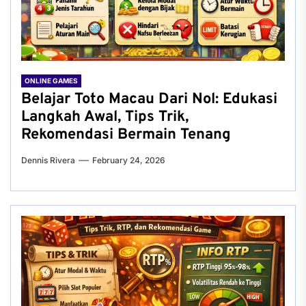
ONLINE GAMES
Belajar Toto Macau Dari Nol: Edukasi
Langkah Awal, Tips Trik,
Rekomendasi Bermain Tenang
Dennis Rivera
February 24, 2026