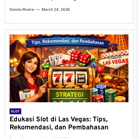
Dennis Rivera
March 24, 2026
SLOT
Edukasi Slot di Las Vegas: Tips,
Rekomendasi, dan Pembahasan