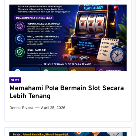
SLOT
Memahami Pola Bermain Slot Secara
Lebih Tenang
Dennis Rivera
April 25, 2026