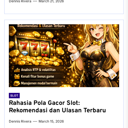
Dennis Rivera
March 21, 2026
SLOT
Rahasia Pola Gacor Slot:
Rekomendasi dan Ulasan Terbaru
Dennis Rivera
March 15, 2026