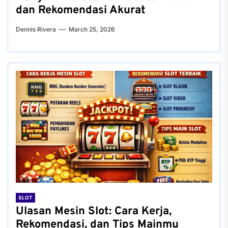
dan Rekomendasi Akurat
Dennis Rivera
March 25, 2026
SLOT
Ulasan Mesin Slot: Cara Kerja,
Rekomendasi, dan Tips Mainmu