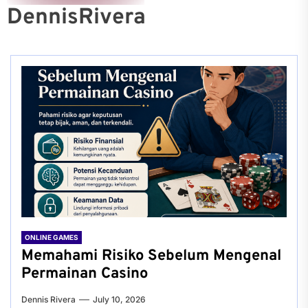
DennisRivera
ONLINE GAMES
Memahami Risiko Sebelum Mengenal
Permainan Casino
Dennis Rivera
July 10, 2026