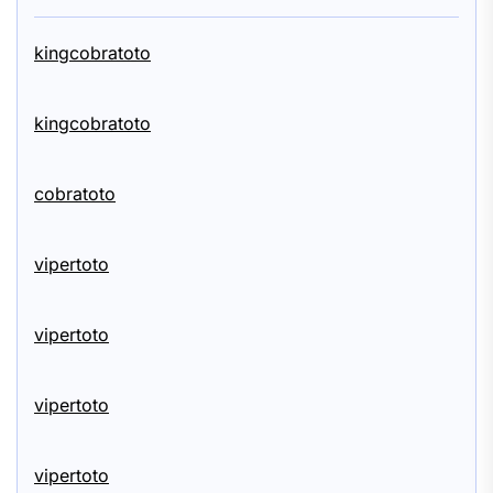
kingcobratoto
kingcobratoto
cobratoto
vipertoto
vipertoto
vipertoto
vipertoto