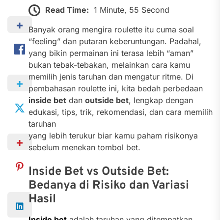
Read Time:
1 Minute, 55 Second
Banyak orang mengira roulette itu cuma soal
“feeling” dan putaran keberuntungan. Padahal,
yang bikin permainan ini terasa lebih “aman”
bukan tebak-tebakan, melainkan cara kamu
memilih jenis taruhan dan mengatur ritme. Di
pembahasan roulette ini, kita bedah perbedaan
inside bet
dan
outside bet
, lengkap dengan
edukasi, tips, trik, rekomendasi, dan cara memilih
taruhan
yang lebih terukur biar kamu paham risikonya
sebelum menekan tombol bet.
Inside Bet vs Outside Bet:
Bedanya di Risiko dan Variasi
Hasil
Inside bet
adalah taruhan yang ditempatkan