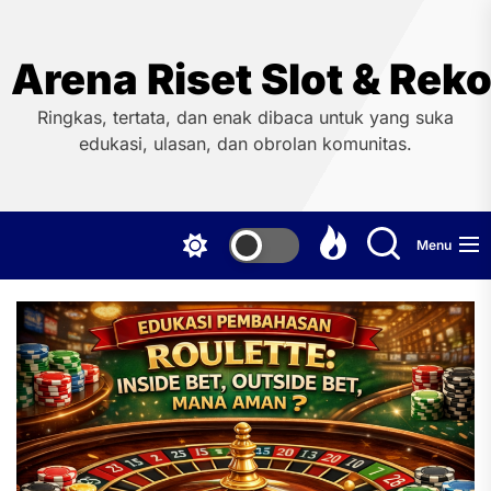
Skip
to
the
Arena Riset Slot & Re
content
Ringkas, tertata, dan enak dibaca untuk yang suka
edukasi, ulasan, dan obrolan komunitas.
Menu