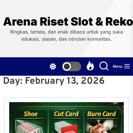
Skip
to
the
Arena Riset Slot & Re
content
Ringkas, tertata, dan enak dibaca untuk yang suka
edukasi, ulasan, dan obrolan komunitas.
Menu
Day:
February 13, 2026