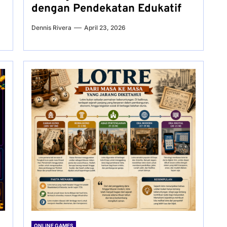
dengan Pendekatan Edukatif
Dennis Rivera
April 23, 2026
ONLINE GAMES