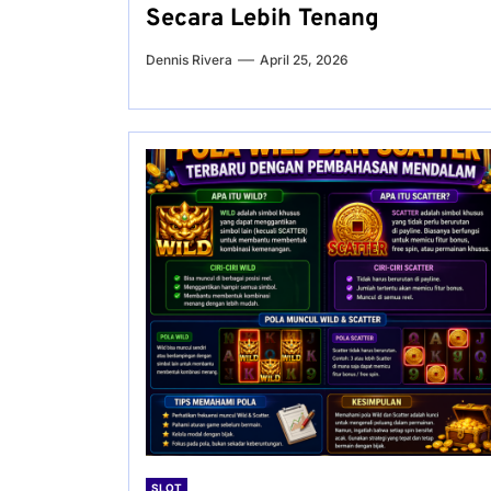
Secara Lebih Tenang
Dennis Rivera
April 25, 2026
SLOT