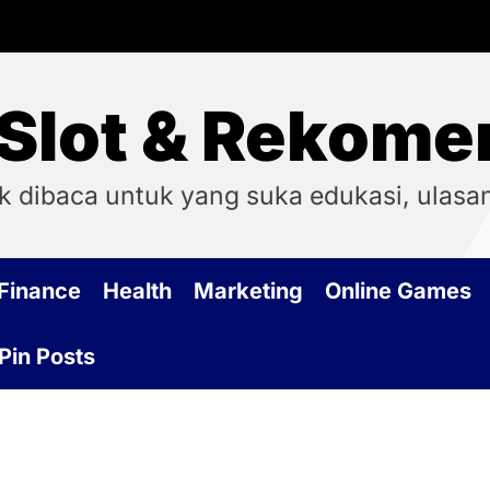
 Slot & Rekome
ak dibaca untuk yang suka edukasi, ulasa
Finance
Health
Marketing
Online Games
Pin Posts