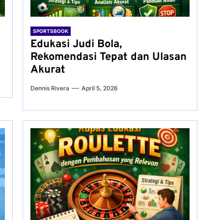
SPORTSBOOK
Edukasi Judi Bola,
Rekomendasi Tepat dan Ulasan
Akurat
Dennis Rivera
April 5, 2026