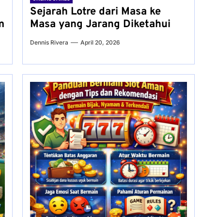
Sejarah Lotre dari Masa ke
m
Masa yang Jarang Diketahui
Dennis Rivera
April 20, 2026