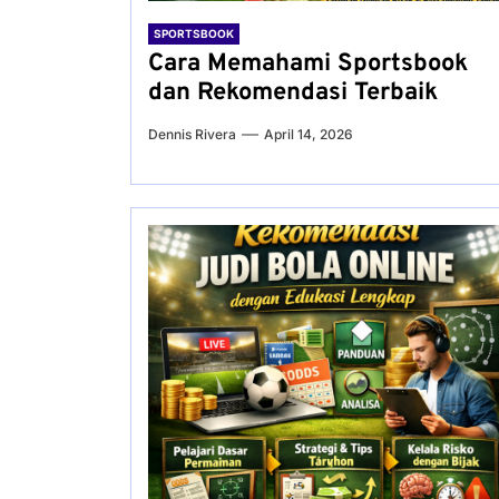
SPORTSBOOK
Cara Memahami Sportsbook
dan Rekomendasi Terbaik
Dennis Rivera
April 14, 2026