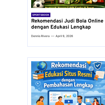
SPORTSBOOK
Rekomendasi Judi Bola Online
dengan Edukasi Lengkap
Dennis Rivera
April 9, 2026