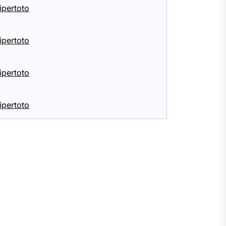
ipertoto
ipertoto
ipertoto
ipertoto