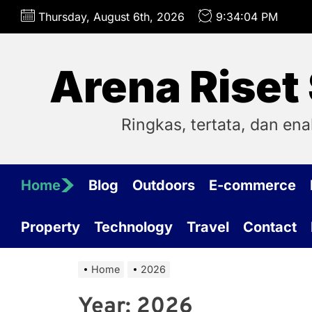
Skip
Thursday, August 6th, 2026
9:34:06 PM
to
the
content
Arena Riset
Ringkas, tertata, dan en
Home
Blog
Outdoors
E-commerce
Property
Technology
Travel
Contact
Home
2026
Year:
2026