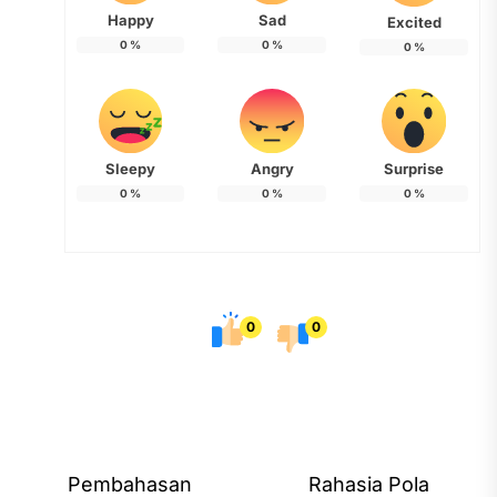
Happy
Sad
Excited
0
%
0
%
0
%
Sleepy
Angry
Surprise
0
%
0
%
0
%
0
0
Post
Pembahasan
Rahasia Pola