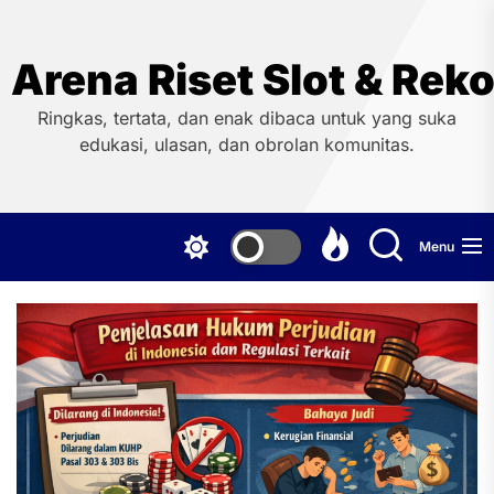
Skip
to
the
Arena Riset Slot & Re
content
Ringkas, tertata, dan enak dibaca untuk yang suka
edukasi, ulasan, dan obrolan komunitas.
Menu