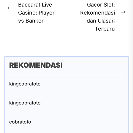
navigation
Baccarat Live
Gacor Slot:
Previous
Casino: Player
Rekomendasi
Ne
post:
vs Banker
dan Ulasan
pos
Terbaru
REKOMENDASI
kingcobratoto
kingcobratoto
cobratoto